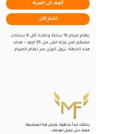
أضِف إلى العربة
اشترِ الآن
نظام صيام 16 ساعة ونافذة أكل 8 ساعات،
مصمّم لمن وزنه اعلى من 95 كيلو — هدف
هذه الخطة: نزول الوزن عبر نظام الصيام
المتقطع . 4 وجبات موزّعة داخل النافذة
بأوقات محددة,جدول ماكروز دقيق مع
إرشادات الصيام الصحيح.
💡 المشترك شهرياً يحصل على خصم 50% —
السعر بعد الخصم 130 درهم.
المشتركون سنوياً يحصلون عليها مجاناً.
رحلتك تبدأ بخطوة، ونحن هنا لنمشيها
معك حتى تصل لهدفك.